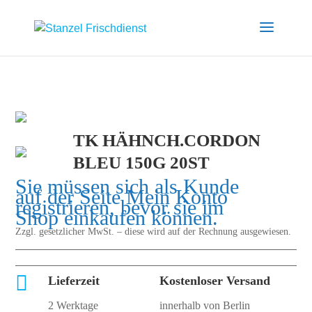
TK HÄHNCH.CORDON
BLEU 150G 20ST
Sie müssen sich als Kunde
auf der Seite
Mein Konto
registrieren, bevor sie im
Shop einkaufen können.
Zzgl. gesetzlicher MwSt. – diese wird auf der Rechnung ausgewiesen.

Lieferzeit
Kostenloser Versand
2 Werktage
innerhalb von Berlin