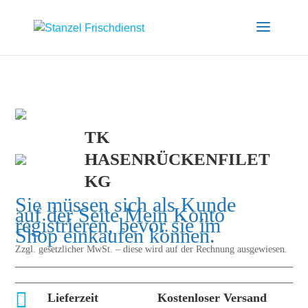
TK
HASENRÜCKENFILET
KG
Sie müssen sich als Kunde
auf der Seite
Mein Konto
registrieren, bevor sie im
Shop einkaufen können.
Zzgl. gesetzlicher MwSt. – diese wird auf der Rechnung ausgewiesen.

Lieferzeit
Kostenloser Versand