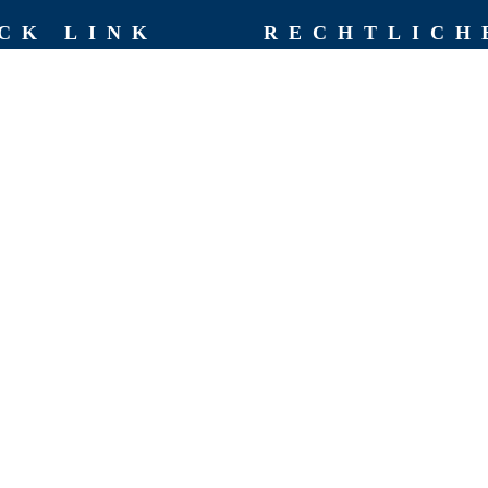
CK LINK
RECHT­LICH
AGB
Impressum
hen
Datenschutzerklärung
chte
Rückgaberichtlinien
 Team
Versand & Lieferung
Widerruf
t
Zahlungsweisen