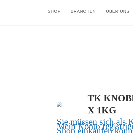
SHOP
BRANCHEN
ÜBER UNS
TK KNOB
X 1KG
Sie müssen sich als 
Mein Konto
registrie
Shop einkaufen könn