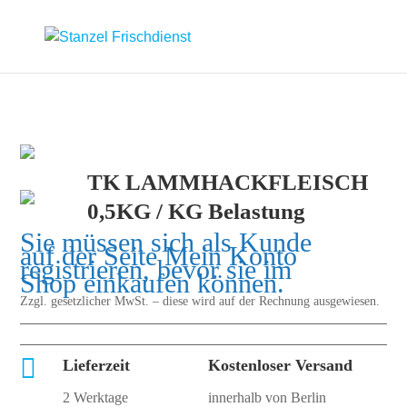
TK LAMMHACKFLEISCH
0,5KG / KG Belastung
Sie müssen sich als Kunde
auf der Seite
Mein Konto
registrieren, bevor sie im
Shop einkaufen können.
Zzgl. gesetzlicher MwSt. – diese wird auf der Rechnung ausgewiesen.

Lieferzeit
Kostenloser Versand
2 Werktage
innerhalb von Berlin