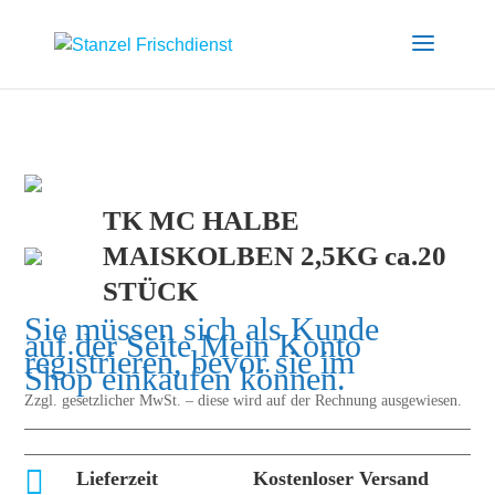
TK MC HALBE
MAISKOLBEN 2,5KG ca.20
STÜCK
Sie müssen sich als Kunde
auf der Seite
Mein Konto
registrieren, bevor sie im
Shop einkaufen können.
Zzgl. gesetzlicher MwSt. – diese wird auf der Rechnung ausgewiesen.

Lieferzeit
Kostenloser Versand