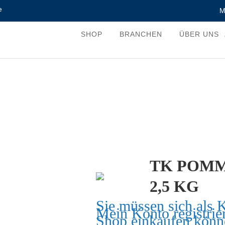
e
M
SHOP
BRANCHEN
ÜBER UNS
TK POMM
2,5 KG
Sie müssen sich als 
Mein Konto
registrie
Shop einkaufen könn