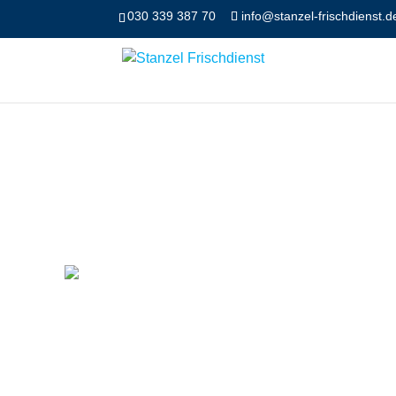
030 339 387 70
info@stanzel-frischdienst.d