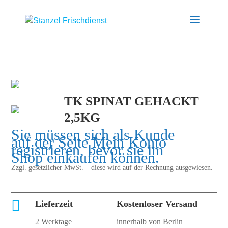
TK SPINAT GEHACKT
2,5KG
Sie müssen sich als Kunde
auf der Seite
Mein Konto
registrieren, bevor sie im
Shop einkaufen können.
Zzgl. gesetzlicher MwSt. – diese wird auf der Rechnung ausgewiesen.

Lieferzeit
Kostenloser Versand
2 Werktage
innerhalb von Berlin