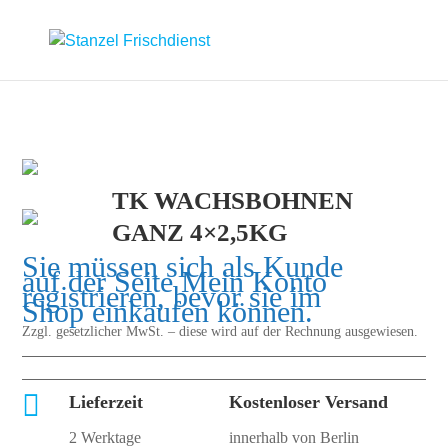
TK WACHSBOHNEN
GANZ 4×2,5KG
Sie müssen sich als Kunde
auf der Seite
Mein Konto
registrieren, bevor sie im
Shop einkaufen können.
Zzgl. gesetzlicher MwSt. – diese wird auf der Rechnung ausgewiesen.

Lieferzeit
Kostenloser Versand
2 Werktage
innerhalb von Berlin