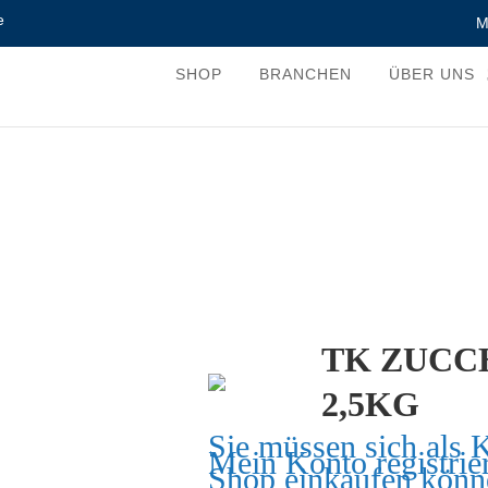
e
M
SHOP
BRANCHEN
ÜBER UNS
TK ZUCC
2,5KG
Sie müssen sich als 
Mein Konto
registrie
Shop einkaufen könn