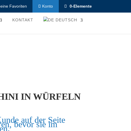
eine Favoriten
0-Elemente
Konto
KONTAKT
DEUTSCH
HINI IN WÜRFELN
Kunde auf der Seite
ren, bevor sie im
en.