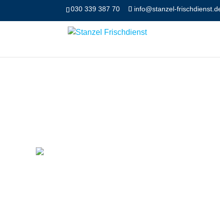
030 339 387 70
info@stanzel-frischdienst.d