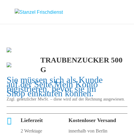
TRAUBENZUCKER 500
G
Sie müssen sich als Kunde
auf der Seite
Mein Konto
registrieren, bevor sie im
Shop einkaufen können.
Zzgl. gesetzlicher MwSt. – diese wird auf der Rechnung ausgewiesen.

Lieferzeit
Kostenloser Versand
2 Werktage
innerhalb von Berlin