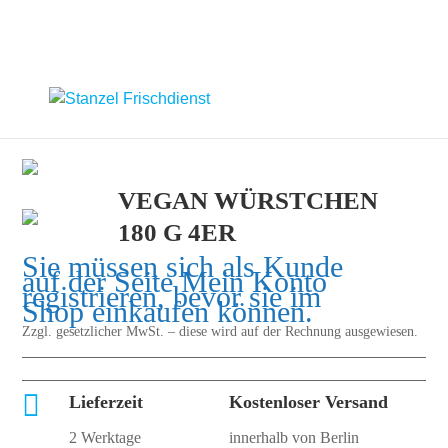
VEGAN WÜRSTCHEN
180 G 4ER
Sie müssen sich als Kunde
auf der Seite
Mein Konto
registrieren, bevor sie im
Shop einkaufen können.
Zzgl. gesetzlicher MwSt. – diese wird auf der Rechnung ausgewiesen.

Lieferzeit
Kostenloser Versand
2 Werktage
innerhalb von Berlin