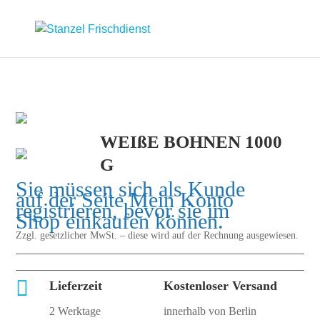
WEIßE BOHNEN 1000
G
Sie müssen sich als Kunde
auf der Seite
Mein Konto
registrieren, bevor sie im
Shop einkaufen können.
Zzgl. gesetzlicher MwSt. – diese wird auf der Rechnung ausgewiesen.

Lieferzeit
Kostenloser Versand
2 Werktage
innerhalb von Berlin