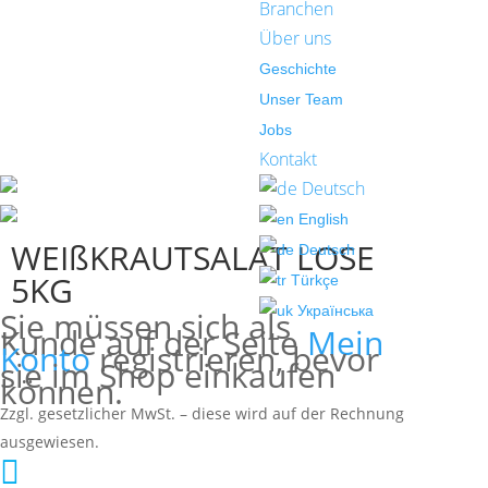
Branchen
Über uns
Geschichte
Unser Team
Jobs
Kontakt
Deutsch
English
WEIßKRAUTSALAT LOSE
Deutsch
5KG
Türkçe
Українська
Sie müssen sich als
Kunde auf der Seite
Mein
Konto
registrieren, bevor
sie im Shop einkaufen
können.
Zzgl. gesetzlicher MwSt. – diese wird auf der Rechnung
ausgewiesen.
