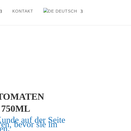
KONTAKT
DEUTSCH
TOMATEN
 750ML
Kunde auf der Seite
ren, bevor sie im
en.