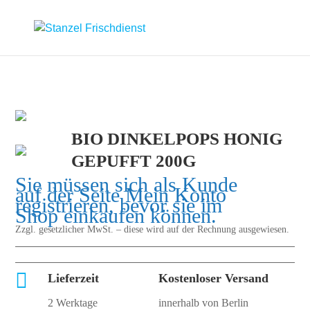
BIO DINKELPOPS HONIG
GEPUFFT 200G
Sie müssen sich als Kunde
auf der Seite
Mein Konto
registrieren, bevor sie im
Shop einkaufen können.
Zzgl. gesetzlicher MwSt. – diese wird auf der Rechnung ausgewiesen.

Lieferzeit
Kostenloser Versand
2 Werktage
innerhalb von Berlin