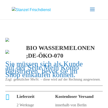
BIO WASSERMELONEN
;DE-ÖKO-070
Sie müssen sich als Kunde
auf der Seite
Mein Konto
registrieren, bevor sie im
Shop einkaufen können.
Zzgl. gesetzlicher MwSt. – diese wird auf der Rechnung ausgewiesen.

Lieferzeit
Kostenloser Versand
2 Werktage
innerhalb von Berlin