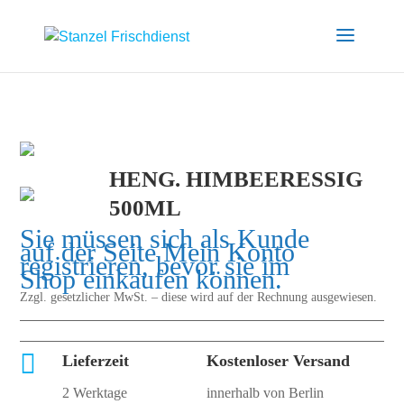
HENG. HIMBEERESSIG
500ML
Sie müssen sich als Kunde
auf der Seite
Mein Konto
registrieren, bevor sie im
Shop einkaufen können.
Zzgl. gesetzlicher MwSt. – diese wird auf der Rechnung ausgewiesen.

Lieferzeit
Kostenloser Versand
2 Werktage
innerhalb von Berlin