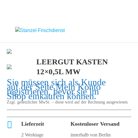
LEERGUT KASTEN
12×0,5L MW
Sie müssen sich als Kunde
auf der Seite
Mein Konto
registrieren, bevor sie im
Shop einkaufen können.
Zzgl. gesetzlicher MwSt. – diese wird auf der Rechnung ausgewiesen.

Lieferzeit
Kostenloser Versand
2 Werktage
innerhalb von Berlin