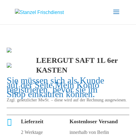
LEERGUT SAFT 1L 6er
KASTEN
Sie müssen sich als Kunde
auf der Seite
Mein Konto
registrieren, bevor sie im
Shop einkaufen können.
Zzgl. gesetzlicher MwSt. – diese wird auf der Rechnung ausgewiesen.

Lieferzeit
Kostenloser Versand
2 Werktage
innerhalb von Berlin