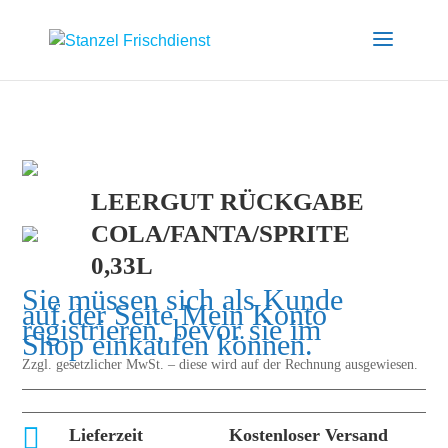
LEERGUT RÜCKGABE
COLA/FANTA/SPRITE
0,33L
Sie müssen sich als Kunde
auf der Seite
Mein Konto
registrieren, bevor sie im
Shop einkaufen können.
Zzgl. gesetzlicher MwSt. – diese wird auf der Rechnung ausgewiesen.

Lieferzeit
Kostenloser Versand