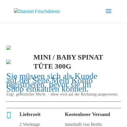
MINI / BABY SPINAT
TÜTE 300G
Sie müssen sich als Kunde
auf der Seite
Mein Konto
registrieren, bevor sie im
Shop einkaufen können.
Zzgl. gesetzlicher MwSt. – diese wird auf der Rechnung ausgewiesen.

Lieferzeit
Kostenloser Versand
2 Werktage
innerhalb von Berlin