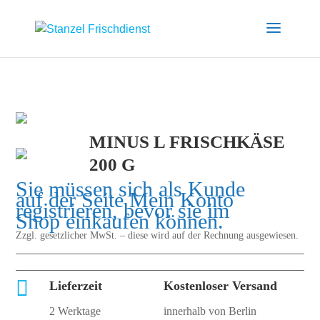
MINUS L FRISCHKÄSE
200 G
Sie müssen sich als Kunde
auf der Seite
Mein Konto
registrieren, bevor sie im
Shop einkaufen können.
Zzgl. gesetzlicher MwSt. – diese wird auf der Rechnung ausgewiesen.

Lieferzeit
Kostenloser Versand
2 Werktage
innerhalb von Berlin