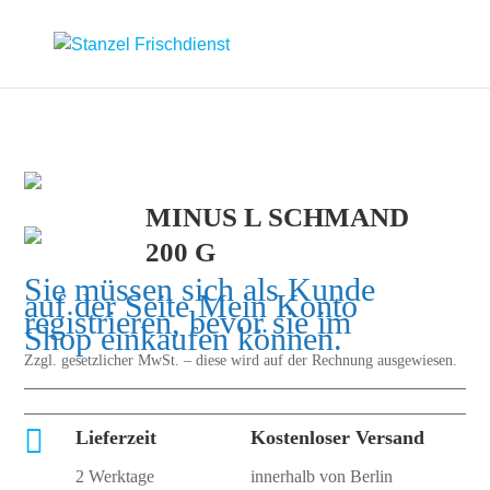
MINUS L SCHMAND
200 G
Sie müssen sich als Kunde
auf der Seite
Mein Konto
registrieren, bevor sie im
Shop einkaufen können.
Zzgl. gesetzlicher MwSt. – diese wird auf der Rechnung ausgewiesen.

Lieferzeit
Kostenloser Versand
2 Werktage
innerhalb von Berlin