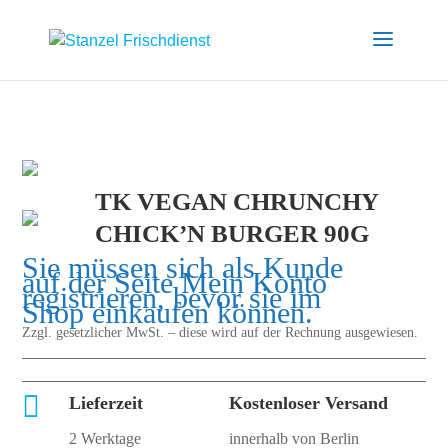
TK VEGAN CHRUNCHY
CHICK’N BURGER 90G
Sie müssen sich als Kunde
auf der Seite
Mein Konto
registrieren, bevor sie im
Shop einkaufen können.
Zzgl. gesetzlicher MwSt. – diese wird auf der Rechnung ausgewiesen.

Lieferzeit
Kostenloser Versand
2 Werktage
innerhalb von Berlin